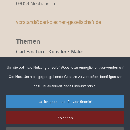
03058 Neuhausen
vorstand@carl-blechen-gesellschaft.de
Themen
Carl Blechen · Künstler · Maler
Cottbus · Brandenburg · Berlin
Um die optimale Nutzung unserer Website zu ermöglichen, verwenden wir
Cookies. Um nicht gegen geltende Gesetze zu verstoßen, benötigen wir
Bankverbindung / Spenden
dazu Ihr ausdrückliches Einverständnis.
Sparkasse Spree-Neiße
IBAN: DE91 1805 0000 3204 1013 38
Ja, ich gebe mein Einverständnis!
BIC: WELADED1CBN
Ablehnen
(Spendenquittungen können ausgestellt werden)